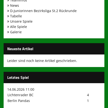
Teaminfos
News
Fußball-Feriencamp des LBC
D-Juniorinnen Bezirksliga St.2 Rückrunde
Tabelle
Presse und Infos
Unsere Spiele
Alle Spiele
Links
Galerie
650 Jahre Lichtenrade
100 Jahre LBC
Neueste Artikel
wir brauchen Dich!!!
Leider sind noch keine Artikel geschrieben.
Mitgliederbereich
Letztes Spiel
Kontakt zum LBC
14.06.2026 11:00
Lichtenrader BC
4
Berlin Pandas
1