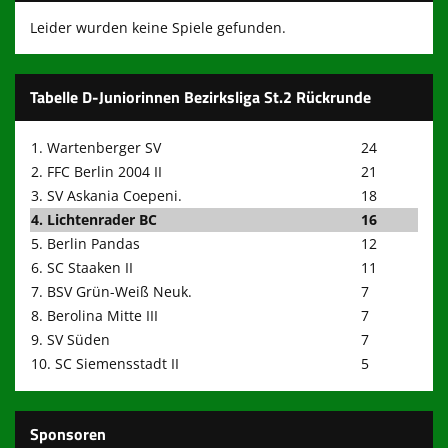
Leider wurden keine Spiele gefunden.
Tabelle D-Juniorinnen Bezirksliga St.2 Rückrunde
1. Wartenberger SV
24
2. FFC Berlin 2004 II
21
3. SV Askania Coepeni.
18
4. Lichtenrader BC
16
5. Berlin Pandas
12
6. SC Staaken II
11
7. BSV Grün-Weiß Neuk.
7
8. Berolina Mitte III
7
9. SV Süden
7
10. SC Siemensstadt II
5
Sponsoren