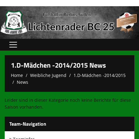
Home
1.D-Mädchen -2014/2015 News
Verein
Home
Weibliche Jugend
1.D-Mädchen -2014/2015
News
Spielbetrieb
unsere Teams
Leider sind in dieser Kategorie noch keine Berichte für diese
Saison vorhanden.
Sponsoren
Kooperationen
Team-Navigation
Sportshops