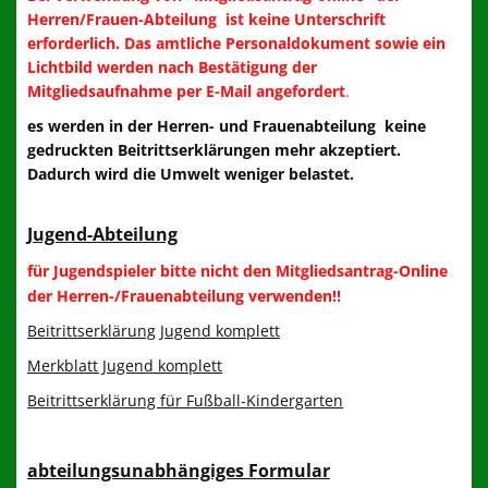
Herren/Frauen-Abteilung ist keine Unterschrift
Fußball-Feriencamp des LBC
erforderlich. Das amtliche Personaldokument sowie ein
Lichtbild werden nach Bestätigung der
Presse und Infos
Mitgliedsaufnahme per E-Mail angefordert
.
Links
es werden in der Herren- und Frauenabteilung keine
gedruckten Beitrittserklärungen mehr akzeptiert.
650 Jahre Lichtenrade
Dadurch wird die Umwelt weniger belastet.
100 Jahre LBC
Jugend-Abteilung
wir brauchen Dich!!!
für Jugendspieler bitte nicht den Mitgliedsantrag-Online
der Herren-/Frauenabteilung verwenden!!
Mitgliederbereich
Beitrittserklärung Jugend komplett
Merkblatt Jugend komplett
Kontakt zum LBC
Beitrittserklärung für Fußball-Kindergarten
abteilungsunabhängiges Formular