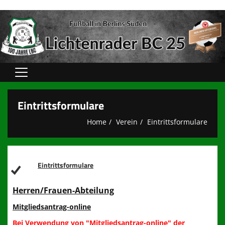
Home
Eintrittsformulare
Verein
Home
Verein
Eintrittsformulare
Spielbetrieb
unsere Teams
Eintrittsformulare
Sponsoren
Herren/Frauen-Abteilung
Kooperationen
Mitgliedsantrag-online
Sportshops
Bei Verwendung von "Mitgliedsantrag-online" der