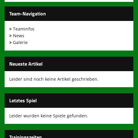
Fußball-Feriencamp des LBC
Team-Navigation
Presse und Infos
Teaminfos
Links
News
Galerie
650 Jahre Lichtenrade
100 Jahre LBC
Neueste Artikel
wir brauchen Dich!!!
Leider sind noch keine Artikel geschrieben.
Mitgliederbereich
Letztes Spiel
Kontakt zum LBC
Leider wurden keine Spiele gefunden.
Trainingszeiten