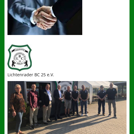
Fußball-Feriencamp des LBC
Presse und Infos
Links
650 Jahre Lichtenrade
100 Jahre LBC
wir brauchen Dich!!!
Lichtenrader BC 25 e.V.
Mitgliederbereich
Kontakt zum LBC