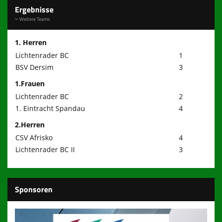
Ergebnisse
Fußball-Feriencamp des LBC
Weitere Teams
Presse und Infos
1. Herren
Lichtenrader BC
1
Links
BSV Dersim
3
650 Jahre Lichtenrade
1.Frauen
Lichtenrader BC
2
100 Jahre LBC
1. Eintracht Spandau
4
wir brauchen Dich!!!
2.Herren
CSV Afrisko
4
Mitgliederbereich
Lichtenrader BC II
3
Kontakt zum LBC
Sponsoren