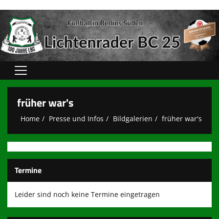
Home
früher war's
Verein
Home
Presse und Infos
Bildgalerien
früher war's
Spielbetrieb
unsere Teams
Termine
Sponsoren
Kooperationen
Leider sind noch keine Termine eingetragen
Sportshops